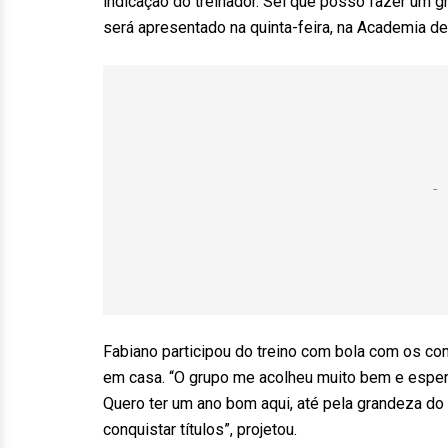
indicação do treinador. Sei que posso fazer um gr
será apresentado na quinta-feira, na Academia de
Fabiano participou do treino com bola com os com
em casa. “O grupo me acolheu muito bem e esper
Quero ter um ano bom aqui, até pela grandeza do 
conquistar títulos”, projetou.