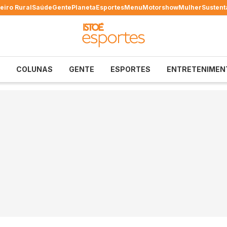
eiro Rural
Saúde
Gente
Planeta
Esportes
Menu
Motorshow
Mulher
Sustent
COLUNAS
GENTE
ESPORTES
ENTRETENIMEN