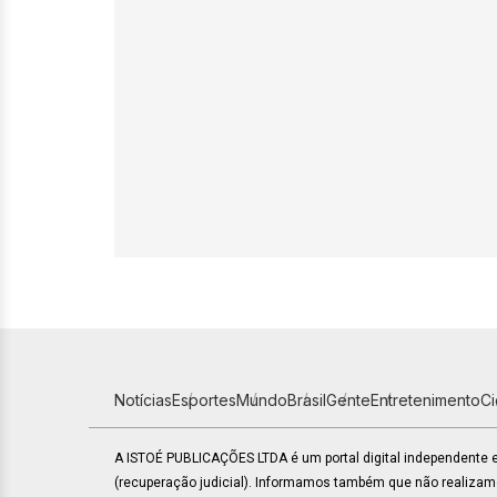
Notícias
Esportes
Mundo
Brasil
Gente
Entretenimento
C
A ISTOÉ PUBLICAÇÕES LTDA é um portal digital independente
(recuperação judicial). Informamos também que não realiza