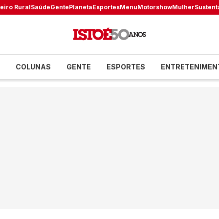
eiro Rural
Saúde
Gente
Planeta
Esportes
Menu
Motorshow
Mulher
Sustent
COLUNAS
GENTE
ESPORTES
ENTRETENIMEN