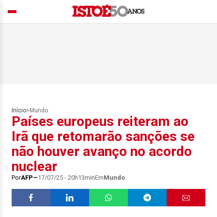
Início
>
Mundo
Países europeus reiteram ao
Irã que retomarão sanções se
não houver avanço no acordo
nuclear
Por
AFP
17/07/25 - 20h13min
Em
Mundo