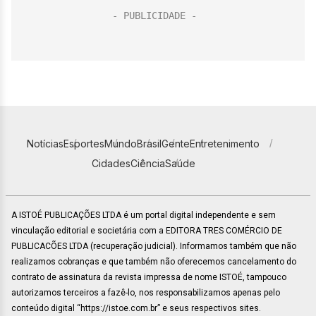
Notícias
Esportes
Mundo
Brasil
Gente
Entretenimento
Cidades
Ciência
Saúde
A ISTOÉ PUBLICAÇÕES LTDA é um portal digital independente e sem
vinculação editorial e societária com a EDITORA TRES COMÉRCIO DE
PUBLICACÕES LTDA (recuperação judicial). Informamos também que não
realizamos cobranças e que também não oferecemos cancelamento do
contrato de assinatura da revista impressa de nome ISTOÉ, tampouco
autorizamos terceiros a fazê-lo, nos responsabilizamos apenas pelo
conteúdo digital “https://istoe.com.br” e seus respectivos sites.