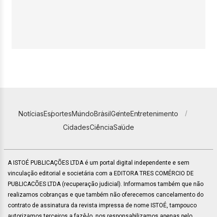
Notícias
Esportes
Mundo
Brasil
Gente
Entretenimento
Cidades
Ciência
Saúde
A ISTOÉ PUBLICAÇÕES LTDA é um portal digital independente e sem
vinculação editorial e societária com a EDITORA TRES COMÉRCIO DE
PUBLICACÕES LTDA (recuperação judicial). Informamos também que não
realizamos cobranças e que também não oferecemos cancelamento do
contrato de assinatura da revista impressa de nome ISTOÉ, tampouco
autorizamos terceiros a fazê-lo, nos responsabilizamos apenas pelo