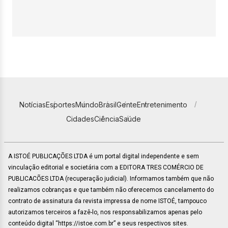
Notícias
Esportes
Mundo
Brasil
Gente
Entretenimento
Cidades
Ciência
Saúde
A ISTOÉ PUBLICAÇÕES LTDA é um portal digital independente e sem
vinculação editorial e societária com a EDITORA TRES COMÉRCIO DE
PUBLICACÕES LTDA (recuperação judicial). Informamos também que não
realizamos cobranças e que também não oferecemos cancelamento do
contrato de assinatura da revista impressa de nome ISTOÉ, tampouco
autorizamos terceiros a fazê-lo, nos responsabilizamos apenas pelo
conteúdo digital “https://istoe.com.br” e seus respectivos sites.