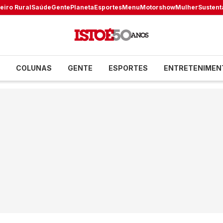
eiro Rural
Saúde
Gente
Planeta
Esportes
Menu
Motorshow
Mulher
Sustent
COLUNAS
GENTE
ESPORTES
ENTRETENIMEN