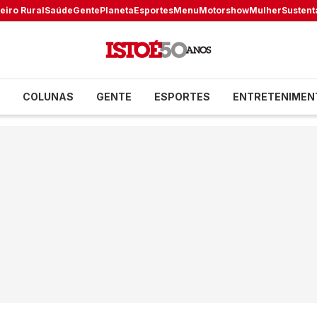
eiro Rural
Saúde
Gente
Planeta
Esportes
Menu
Motorshow
Mulher
Sustent
COLUNAS
GENTE
ESPORTES
ENTRETENIMEN