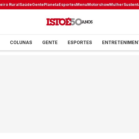
eiro Rural
Saúde
Gente
Planeta
Esportes
Menu
Motorshow
Mulher
Sustent
COLUNAS
GENTE
ESPORTES
ENTRETENIMEN