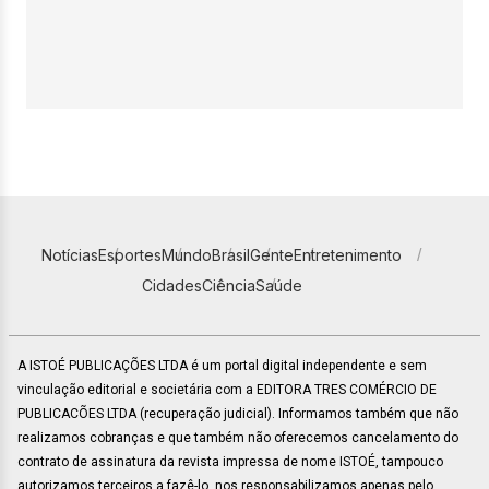
Notícias
Esportes
Mundo
Brasil
Gente
Entretenimento
Cidades
Ciência
Saúde
A ISTOÉ PUBLICAÇÕES LTDA é um portal digital independente e sem
vinculação editorial e societária com a EDITORA TRES COMÉRCIO DE
PUBLICACÕES LTDA (recuperação judicial). Informamos também que não
realizamos cobranças e que também não oferecemos cancelamento do
contrato de assinatura da revista impressa de nome ISTOÉ, tampouco
autorizamos terceiros a fazê-lo, nos responsabilizamos apenas pelo