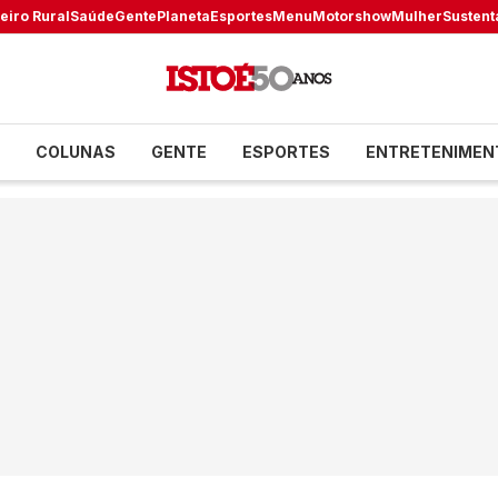
eiro Rural
Saúde
Gente
Planeta
Esportes
Menu
Motorshow
Mulher
Sustent
COLUNAS
GENTE
ESPORTES
ENTRETENIMEN