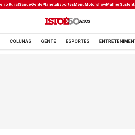
eiro Rural
Saúde
Gente
Planeta
Esportes
Menu
Motorshow
Mulher
Sustent
COLUNAS
GENTE
ESPORTES
ENTRETENIMEN