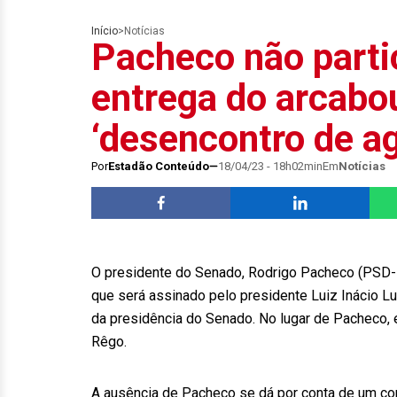
Início
>
Notícias
Pacheco não parti
entrega do arcabou
‘desencontro de a
Por
Estadão Conteúdo
18/04/23 - 18h02min
Em
Notícias
O presidente do Senado, Rodrigo Pacheco (PSD-MG
que será assinado pelo presidente Luiz Inácio Lul
da presidência do Senado. No lugar de Pacheco, 
Rêgo.
A ausência de Pacheco se dá por conta de um co