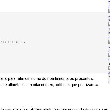
tana, para falar em nome dos parlamentares presentes,
s e alfinetou, sem citar nomes, políticos que priorizam as
 de coisa: realizar efetivamente. Sair um pouco do discurso, sair