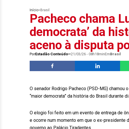
Início
>
Brasil
Pacheco chama Lul
democrata’ da hist
aceno à disputa p
Por
Estadão Conteúdo
21/03/26 - 08h18min
Em
Brasil
O senador Rodrigo Pacheco (PSD-MG) chamou o pre
“maior democrata” da história do Brasil durante d
O elogio foi feito em um evento de entrega de ôni
e ocorre num momento em que o ex-presidente do
governo ao Palácio Tiradentes.