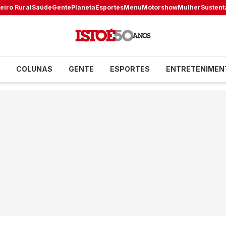
eiro Rural
Saúde
Gente
Planeta
Esportes
Menu
Motorshow
Mulher
Sustent
COLUNAS
GENTE
ESPORTES
ENTRETENIMEN