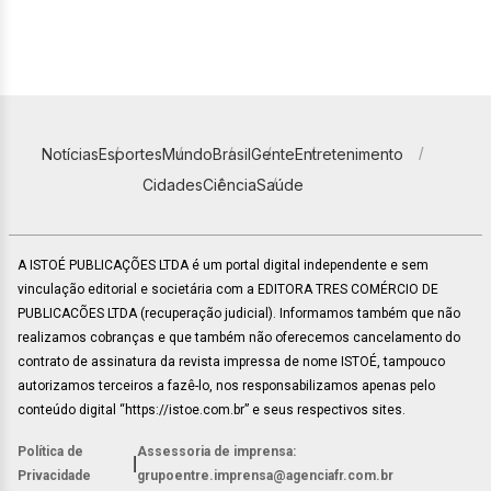
Notícias
Esportes
Mundo
Brasil
Gente
Entretenimento
Cidades
Ciência
Saúde
A ISTOÉ PUBLICAÇÕES LTDA é um portal digital independente e sem
vinculação editorial e societária com a EDITORA TRES COMÉRCIO DE
PUBLICACÕES LTDA (recuperação judicial). Informamos também que não
realizamos cobranças e que também não oferecemos cancelamento do
contrato de assinatura da revista impressa de nome ISTOÉ, tampouco
autorizamos terceiros a fazê-lo, nos responsabilizamos apenas pelo
conteúdo digital “https://istoe.com.br” e seus respectivos sites.
Política de
Assessoria de imprensa:
|
Privacidade
grupoentre.imprensa@agenciafr.com.br