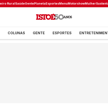
eiro Rural
Saúde
Gente
Planeta
Esportes
Menu
Motorshow
Mulher
Sustent
COLUNAS
GENTE
ESPORTES
ENTRETENIMEN