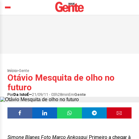
Início
>
Gente
Otávio Mesquita de olho no
futuro
Por
Da IstoÉ
21/09/11 - 03h28min
Em
Gente
Simone Blanes Foto Marco Ankosqui
Primeiro a chegar à