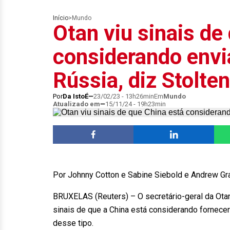
Início
>
Mundo
Otan viu sinais de
considerando envi
Rússia, diz Stolte
Por
Da IstoÉ
23/02/23 - 13h26min
Em
Mundo
Atualizado em
15/11/24 - 19h23min
Por Johnny Cotton e Sabine Siebold e Andrew Gr
BRUXELAS (Reuters) – O secretário-geral da Otan,
sinais de que a China está considerando fornece
desse tipo.