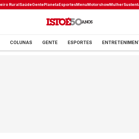
eiro Rural
Saúde
Gente
Planeta
Esportes
Menu
Motorshow
Mulher
Sustent
COLUNAS
GENTE
ESPORTES
ENTRETENIMEN