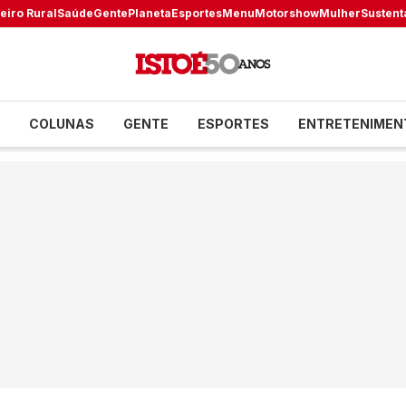
eiro Rural
Saúde
Gente
Planeta
Esportes
Menu
Motorshow
Mulher
Sustent
COLUNAS
GENTE
ESPORTES
ENTRETENIMEN