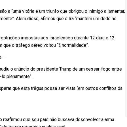
ão a “uma vitória e um triunfo que obrigou o inimigo a lamentar,
almente”. Além disso, afirmou que o Irã “mantém um dedo no
restrições impostas aos israelenses durante 12 dias e 12
m que o tráfego aéreo voltou “à normalidade”.
a –
laudiu o anúncio do presidente Trump de um cessar-fogo entre
á-lo plenamente”.
perar que esta trégua possa ser vista “em outros conflitos da
iano reafirmou que seu país não buscava desenvolver a arma
 de ter um programa nuclear civil.