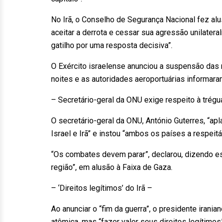
No Irã, o Conselho de Segurança Nacional fez alus
aceitar a derrota e cessar sua agressão unilater
gatilho por uma resposta decisiva”.
O Exército israelense anunciou a suspensão das 
noites e as autoridades aeroportuárias informara
– Secretário-geral da ONU exige respeito à trégu
O secretário-geral da ONU, António Guterres, “ap
Israel e Irã” e instou “ambos os países a respeit
“Os combates devem parar”, declarou, dizendo es
região”, em alusão à Faixa de Gaza.
– ‘Direitos legítimos’ do Irã –
Ao anunciar o “fim da guerra”, o presidente iran
atômica, mas “fazer valer seus direitos legítimos”