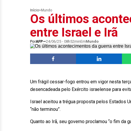
Início
>
Mundo
Os últimos aconte
entre Israel e Irã
Por
AFP
24/06/25 - 08h52min
Em
Mundo
Um frágil cessar-fogo entrou em vigor nesta terça
desencadeada pelo Exército israelense para evi
Israel aceitou a trégua proposta pelos Estados U
“não terminou”.
Quanto ao Irã, seu governo proclamou “o fim da gu