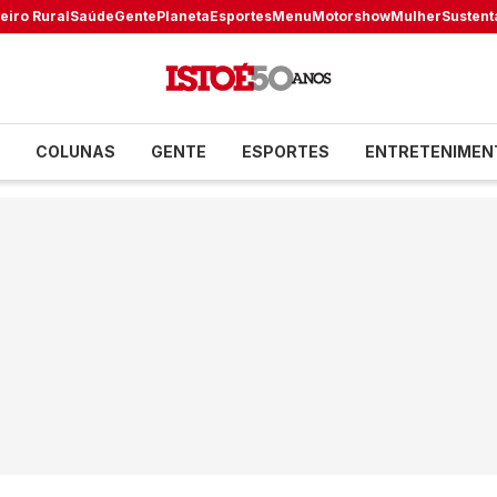
eiro Rural
Saúde
Gente
Planeta
Esportes
Menu
Motorshow
Mulher
Sustent
COLUNAS
GENTE
ESPORTES
ENTRETENIMEN