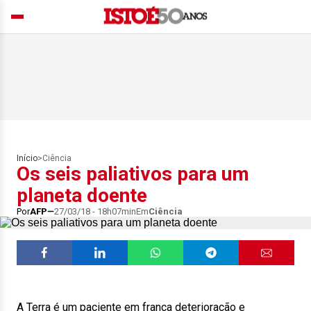
Início
>
Ciência
Os seis paliativos para um
planeta doente
Por
AFP
27/03/18 - 18h07min
Em
Ciência
A Terra é um paciente em franca deterioração e