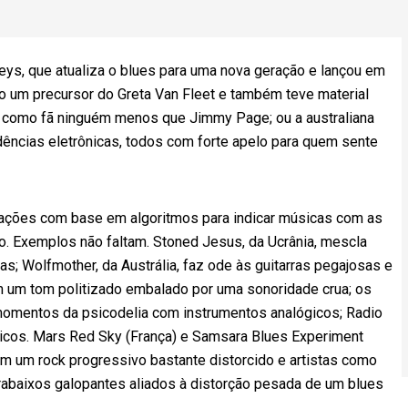
ys, que atualiza o blues para uma nova geração e lançou em
mo um precursor do Greta Van Fleet e também teve material
m como fã ninguém menos que Jimmy Page; ou a australiana
dências eletrônicas, todos com forte apelo para quem sente
ações com base em algoritmos para indicar músicas com as
odo. Exemplos não faltam. Stoned Jesus, da Ucrânia, mescla
as; Wolfmother, da Austrália, faz ode às guitarras pegajosas e
em um tom politizado embalado por uma sonoridade crua; os
momentos da psicodelia com instrumentos analógicos; Radio
icos. Mars Red Sky (França) e Samsara Blues Experiment
m um rock progressivo bastante distorcido e artistas como
rabaixos galopantes aliados à distorção pesada de um blues