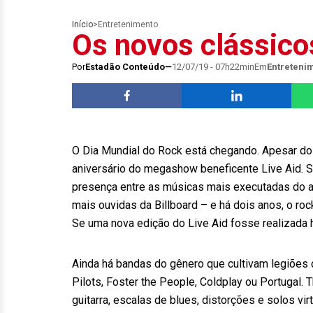
Início
>
Entretenimento
Os novos clássico
Por
Estadão Conteúdo
12/07/19 - 07h22min
Em
Entreteni
O Dia Mundial do Rock está chegando. Apesar do 
aniversário do megashow beneficente Live Aid. S
presença entre as músicas mais executadas do an
mais ouvidas da Billboard – e há dois anos, o ro
Se uma nova edição do Live Aid fosse realizada h
Ainda há bandas do gênero que cultivam legiões
Pilots, Foster the People, Coldplay ou Portugal. 
guitarra, escalas de blues, distorções e solos vi