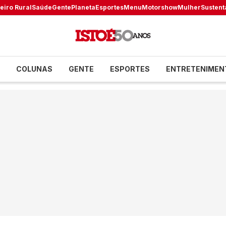
eiro Rural
Saúde
Gente
Planeta
Esportes
Menu
Motorshow
Mulher
Sustent
COLUNAS
GENTE
ESPORTES
ENTRETENIMEN