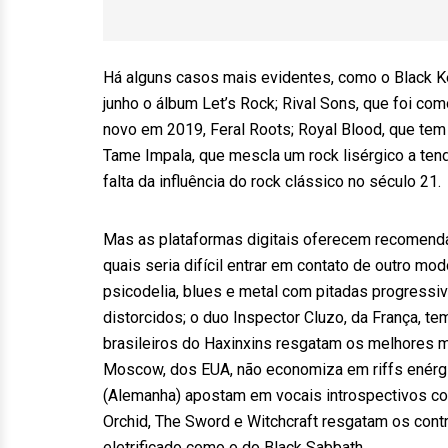
Há alguns casos mais evidentes, como o Black Ke
junho o álbum Let’s Rock; Rival Sons, que foi co
novo em 2019, Feral Roots; Royal Blood, que te
Tame Impala, que mescla um rock lisérgico a ten
falta da influência do rock clássico no século 21.
Mas as plataformas digitais oferecem recomend
quais seria difícil entrar em contato de outro m
psicodelia, blues e metal com pitadas progressiv
distorcidos; o duo Inspector Cluzo, da França, t
brasileiros do Haxinxins resgatam os melhores 
Moscow, dos EUA, não economiza em riffs enérg
(Alemanha) apostam em vocais introspectivos co
Orchid, The Sword e Witchcraft resgatam os cont
eletrificado como o do Black Sabbath.