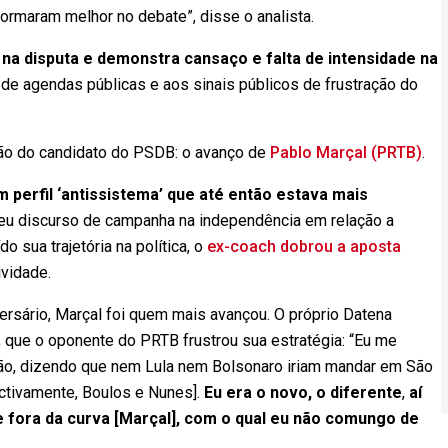
ormaram melhor no debate”, disse o analista.
na disputa e demonstra cansaço e falta de intensidade na
a de agendas públicas e aos sinais públicos de frustração do
ção do candidato do PSDB: o avanço de
Pablo Marçal (PRTB)
.
 perfil ‘antissistema’ que até então estava mais
seu discurso de campanha na independência em relação a
o sua trajetória na política, o
ex-coach dobrou a aposta
vidade.
rsário, Marçal foi quem mais avançou. O próprio Datena
que o oponente do PRTB frustrou sua estratégia: “Eu me
ção, dizendo que nem Lula nem Bolsonaro iriam mandar em São
ctivamente, Boulos e Nunes].
Eu era o novo, o diferente
,
aí
fora da curva [Marçal], com o qual eu não comungo de