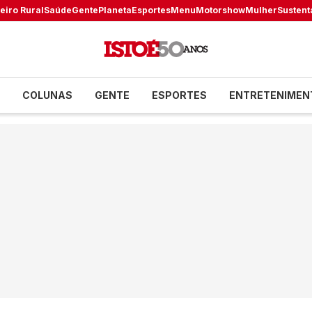
eiro Rural
Saúde
Gente
Planeta
Esportes
Menu
Motorshow
Mulher
Sustent
COLUNAS
GENTE
ESPORTES
ENTRETENIMEN