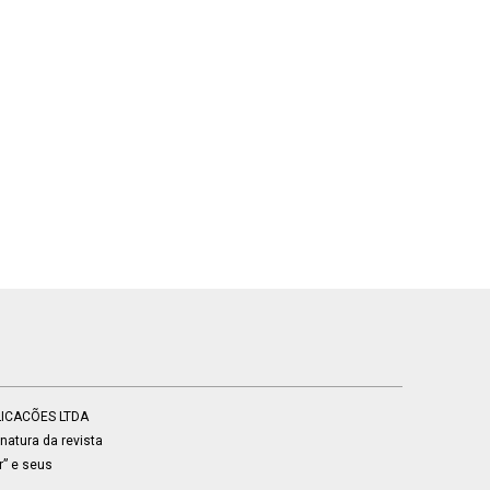
BLICACÕES LTDA
atura da revista
r” e seus