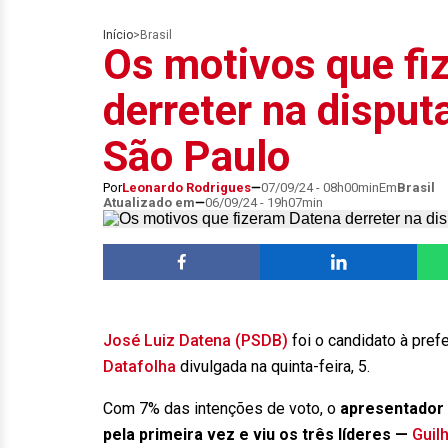
Início
>
Brasil
Os motivos que fi
derreter na disputa
São Paulo
Por
Leonardo Rodrigues
07/09/24 - 08h00min
Em
Brasil
Atualizado em
06/09/24 - 19h07min
José Luiz Datena (PSDB)
foi o candidato à pref
Datafolha
divulgada na quinta-feira, 5.
Com 7% das intenções de voto, o
apresentador 
pela primeira vez e viu os três líderes —
Guil