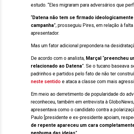
estudo. “Eles migraram para adversários que perf
“
Datena não tem se firmado ideologicamente 
campanha
”, prosseguiu Pires, em relação à falt
apresentador.
Mas um fator adicional prepondera na desidrata
De acordo com o analista,
Marçal
“
preencheu um
relacionado ao Datena
”. Se o tucano baseava 
padrinhos e partidos pelo fato de não ter construíd
neste sentido
e ataca a classe com mais agressi
Em meio ao derretimento de popularidade do adve
reconheceu, também em entrevista à GloboNews, 
apresentava como o candidato contra a polariza
Paulo [presidente e ex-presidente apoiam, respe
de repente apareceu um cara completamente 
nenhuma das ideias
”.