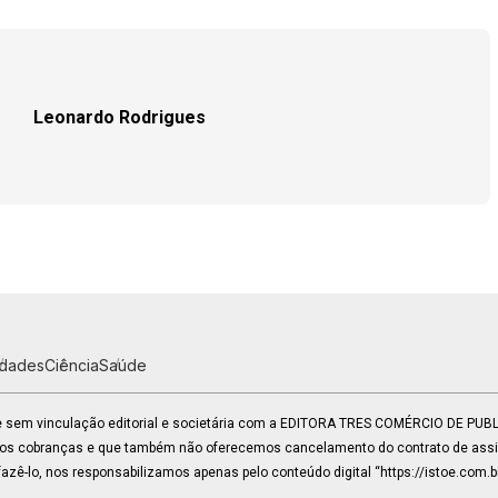
Leonardo Rodrigues
idades
Ciência
Saúde
 e sem vinculação editorial e societária com a EDITORA TRES COMÉRCIO DE PU
mos cobranças e que também não oferecemos cancelamento do contrato de assin
zê-lo, nos responsabilizamos apenas pelo conteúdo digital “https://istoe.com.b