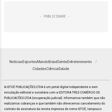
Notícias
Esportes
Mundo
Brasil
Gente
Entretenimento
Cidades
Ciência
Saúde
A ISTOÉ PUBLICAÇÕES LTDA é um portal digital independente e sem
vinculação editorial e societária com a EDITORA TRES COMÉRCIO DE
PUBLICACÕES LTDA (recuperação judicial). Informamos também que não
realizamos cobranças e que também não oferecemos cancelamento do
contrato de assinatura da revista impressa de nome ISTOÉ, tampouco