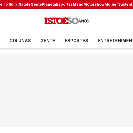
eiro Rural
Saúde
Gente
Planeta
Esportes
Menu
Motorshow
Mulher
Sustent
COLUNAS
GENTE
ESPORTES
ENTRETENIMEN