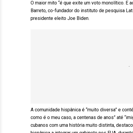
O maior mito “é que exite um voto monolítico. E a
Barreto, co-fundador do instituto de pesquisa L
presidente eleito Joe Biden.
A comunidade hispânica é “muito diversa” e cont
como é o meu caso, a centenas de anos” até “imi
cubanos com uma história muito distinta, destaco
hispânica a integrar um gabinete nos EUA, duran