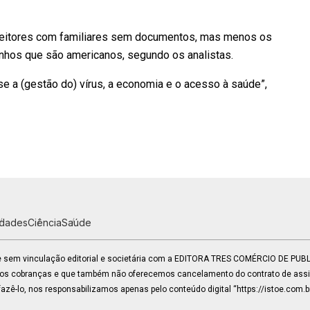
eleitores com familiares sem documentos, mas menos os
enhos que são americanos, segundo os analistas.
se a (gestão do) vírus, a economia e o acesso à saúde”,
idades
Ciência
Saúde
 e sem vinculação editorial e societária com a EDITORA TRES COMÉRCIO DE PU
mos cobranças e que também não oferecemos cancelamento do contrato de assin
zê-lo, nos responsabilizamos apenas pelo conteúdo digital “https://istoe.com.b