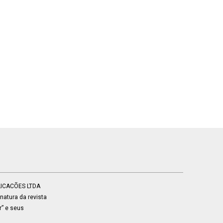
BLICACÕES LTDA
atura da revista
r” e seus