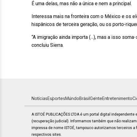
É uma delas, mas não a única e nem a principal.
Interessa mais na fronteira com o México e os 
hispânicos de terceira geração, ou os porto-riqu
“A imigração ainda importa (…), mas a isso soma-
concluiu Sierra.
Notícias
Esportes
Mundo
Brasil
Gente
Entretenimento
C
A ISTOÉ PUBLICAÇÕES LTDA é um portal digital independente
(recuperação judicial). Informamos também que não realiza
impressa de nome ISTOÉ, tampouco autorizamos terceiros a fa
respectivos sites.