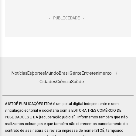
Notícias
Esportes
Mundo
Brasil
Gente
Entretenimento
Cidades
Ciência
Saúde
A ISTOÉ PUBLICAÇÕES LTDA é um portal digital independente e sem
vinculação editorial e societária com a EDITORA TRES COMÉRCIO DE
PUBLICACÕES LTDA (recuperação judicial). Informamos também que não
realizamos cobranças e que também não oferecemos cancelamento do
contrato de assinatura da revista impressa de nome ISTOÉ, tampouco