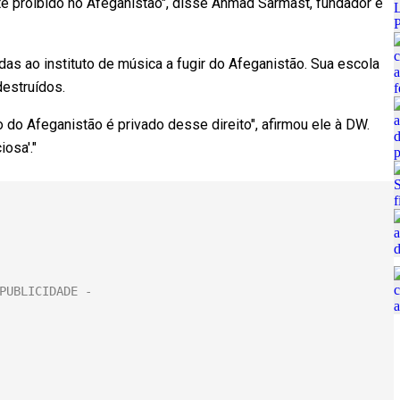
te proibido no Afeganistão", disse Ahmad Sarmast, fundador e
as ao instituto de música a fugir do Afeganistão. Sua escola
destruídos.
 do Afeganistão é privado desse direito", afirmou ele à DW.
osa'."