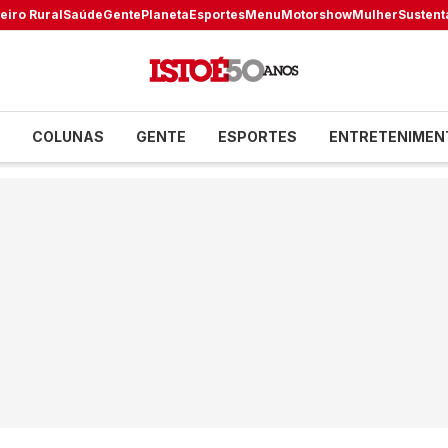
eiro Rural
Saúde
Gente
Planeta
Esportes
Menu
Motorshow
Mulher
Sustent
COLUNAS
GENTE
ESPORTES
ENTRETENIMEN