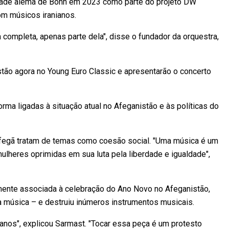
cidade alemã de Bonn em 2023 como parte do projeto DW
om músicos iranianos.
completa, apenas parte dela", disse o fundador da orquestra,
tão agora no Young Euro Classic e apresentarão o concerto
ma ligadas à situação atual no Afeganistão e às políticas do
fegã tratam de temas como coesão social. "Uma música é um
heres oprimidas em sua luta pela liberdade e igualdade",
mente associada à celebração do Ano Novo no Afeganistão,
a música – e destruiu inúmeros instrumentos musicais.
anos", explicou Sarmast. "Tocar essa peça é um protesto