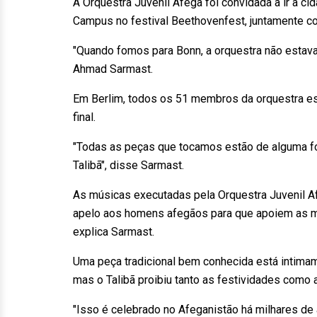
A Orquestra Juvenil Afegã foi convidada a ir à 
Campus no festival Beethovenfest, juntamente c
"Quando fomos para Bonn, a orquestra não estava 
Ahmad Sarmast.
Em Berlim, todos os 51 membros da orquestra es
final.
"Todas as peças que tocamos estão de alguma for
Talibã", disse Sarmast.
As músicas executadas pela Orquestra Juvenil A
apelo aos homens afegãos para que apoiem as mul
explica Sarmast.
Uma peça tradicional bem conhecida está intima
mas o Talibã proibiu tanto as festividades como 
"Isso é celebrado no Afeganistão há milhares de 