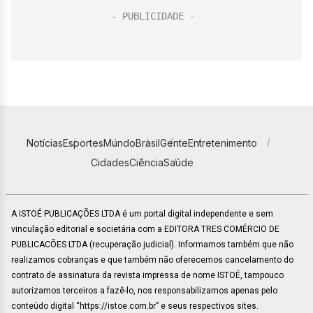
Notícias
Esportes
Mundo
Brasil
Gente
Entretenimento
Cidades
Ciência
Saúde
A ISTOÉ PUBLICAÇÕES LTDA é um portal digital independente e sem
vinculação editorial e societária com a EDITORA TRES COMÉRCIO DE
PUBLICACÕES LTDA (recuperação judicial). Informamos também que não
realizamos cobranças e que também não oferecemos cancelamento do
contrato de assinatura da revista impressa de nome ISTOÉ, tampouco
autorizamos terceiros a fazê-lo, nos responsabilizamos apenas pelo
conteúdo digital “https://istoe.com.br” e seus respectivos sites.