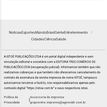
Notícias
Esportes
Mundo
Brasil
Gente
Entretenimento
Cidades
Ciência
Saúde
A ISTOÉ PUBLICAÇÕES LTDA é um portal digital independente e sem
vinculação editorial e societária com a EDITORA TRES COMÉRCIO DE
PUBLICACÕES LTDA (recuperação judicial). Informamos também que não
realizamos cobranças e que também não oferecemos cancelamento do
contrato de assinatura da revista impressa de nome ISTOÉ, tampouco
autorizamos terceiros a fazê-lo, nos responsabilizamos apenas pelo
conteúdo digital “https://istoe.com.br” e seus respectivos sites.
Política de
Assessoria de imprensa:
|
Privacidade
grupoentre.imprensa@agenciafr.com.br