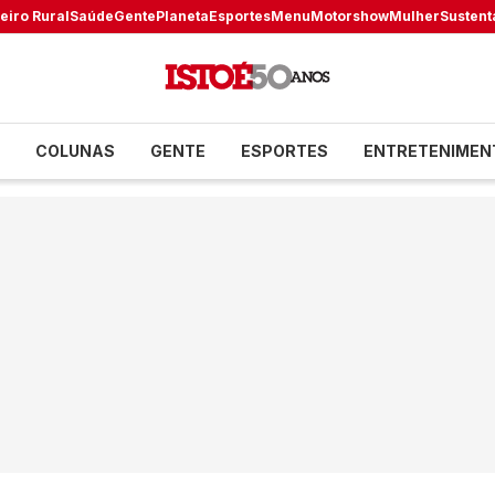
eiro Rural
Saúde
Gente
Planeta
Esportes
Menu
Motorshow
Mulher
Sustent
COLUNAS
GENTE
ESPORTES
ENTRETENIMEN