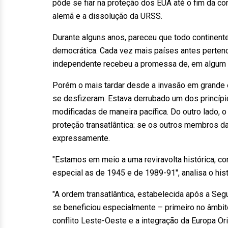
pôde se fiar na proteção dos EUA até o fim da c
alemã e a dissolução da URSS.
Durante alguns anos, pareceu que todo continente
democrática. Cada vez mais países antes pertenc
independente recebeu a promessa de, em algum mom
Porém o mais tardar desde a invasão em grande e
se desfizeram. Estava derrubado um dos princípi
modificadas de maneira pacífica. Do outro lado, 
proteção transatlântica: se os outros membros da
expressamente.
"Estamos em meio a uma reviravolta histórica, c
especial as de 1945 e de 1989-91", analisa o hist
"A ordem transatlântica, estabelecida após a Se
se beneficiou especialmente – primeiro no âmbi
conflito Leste-Oeste e a integração da Europa Or