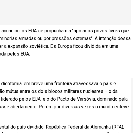
 anunciou: os EUA se propunham a "apoiar os povos livres que
r minorias armadas ou por pressões externas". A intenção dessa
er a expansão soviética. E a Europa ficou dividida em uma
nada pelos EUA.
dicotomia: em breve uma fronteira atravessava o país e
são mútua entre os dois blocos militares nucleares – o da
, liderado pelos EUA, e o do Pacto de Varsóvia, dominado pela
grasse abertamente. Porém por diversas vezes o mundo esteve
ntal do país dividido, República Federal da Alemanha (RFA),