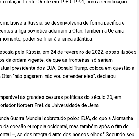
onfrontação Leste-Oeste em 1989-1991, com a reunificação
, inclusive a Rússia, se desenvolveria de forma pacífica e
entes à liga soviética aderiram à Otan. Também a Ucrânia
ento, poder se filiar à aliança atlântica.
scala pela Rússia, em 24 de fevereiro de 2022, essas ilusões
os da ordem vigente, de que as fronteiras só seriam
o atual presidente dos EUA, Donald Trump, coloca em questão a
 Otan "não pagarem, não vou defender eles", declarou
omparável às grandes cesuras políticas do século 20, em
oriador Norbert Frei, da Universidade de Jena.
gunda Guerra Mundial sobretudo pelos EUA, de que a Alemanha
to da coesão europeia ocidental, mas também após o fim do
iental –, se desintegra diante dos nossos olhos." Segundo seu