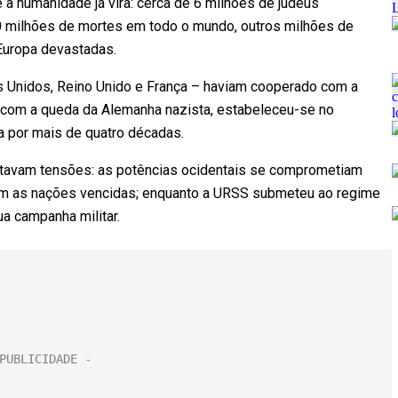
 a humanidade já vira: cerca de 6 milhões de judeus
60 milhões de mortes em todo o mundo, outros milhões de
Europa devastadas.
os Unidos, Reino Unido e França – haviam cooperado com a
m, com a queda da Alemanha nazista, estabeleceu-se no
a por mais de quatro décadas.
ntavam tensões: as potências ocidentais se comprometiam
com as nações vencidas; enquanto a URSS submeteu ao regime
a campanha militar.