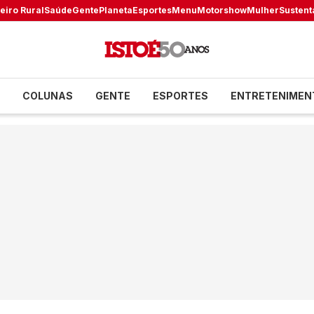
eiro Rural
Saúde
Gente
Planeta
Esportes
Menu
Motorshow
Mulher
Sustent
COLUNAS
GENTE
ESPORTES
ENTRETENIMEN