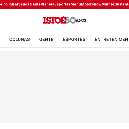
eiro Rural
Saúde
Gente
Planeta
Esportes
Menu
Motorshow
Mulher
Sustent
COLUNAS
GENTE
ESPORTES
ENTRETENIMEN