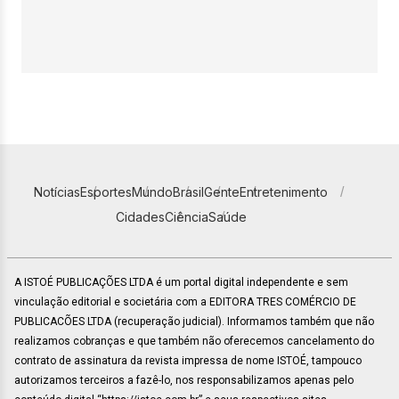
Notícias
Esportes
Mundo
Brasil
Gente
Entretenimento
Cidades
Ciência
Saúde
A ISTOÉ PUBLICAÇÕES LTDA é um portal digital independente e sem
vinculação editorial e societária com a EDITORA TRES COMÉRCIO DE
PUBLICACÕES LTDA (recuperação judicial). Informamos também que não
realizamos cobranças e que também não oferecemos cancelamento do
contrato de assinatura da revista impressa de nome ISTOÉ, tampouco
autorizamos terceiros a fazê-lo, nos responsabilizamos apenas pelo