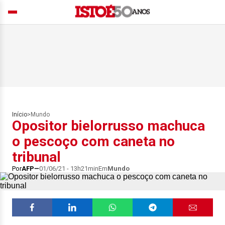
Início
>
Mundo
Opositor bielorrusso machuca
o pescoço com caneta no
tribunal
Por
AFP
01/06/21 - 13h21min
Em
Mundo