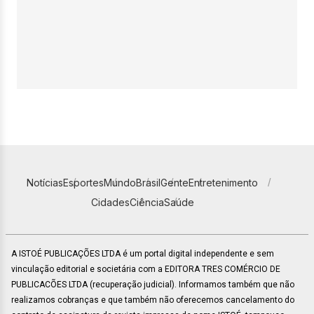
Notícias
Esportes
Mundo
Brasil
Gente
Entretenimento
Cidades
Ciência
Saúde
A ISTOÉ PUBLICAÇÕES LTDA é um portal digital independente e sem
vinculação editorial e societária com a EDITORA TRES COMÉRCIO DE
PUBLICACÕES LTDA (recuperação judicial). Informamos também que não
realizamos cobranças e que também não oferecemos cancelamento do