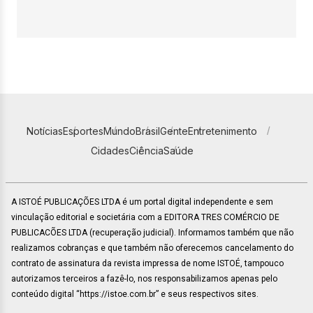
Notícias
Esportes
Mundo
Brasil
Gente
Entretenimento
Cidades
Ciência
Saúde
A ISTOÉ PUBLICAÇÕES LTDA é um portal digital independente e sem
vinculação editorial e societária com a EDITORA TRES COMÉRCIO DE
PUBLICACÕES LTDA (recuperação judicial). Informamos também que não
realizamos cobranças e que também não oferecemos cancelamento do
contrato de assinatura da revista impressa de nome ISTOÉ, tampouco
autorizamos terceiros a fazê-lo, nos responsabilizamos apenas pelo
conteúdo digital “https://istoe.com.br” e seus respectivos sites.