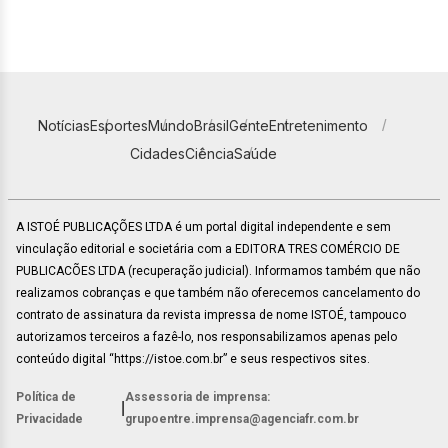
Notícias
Esportes
Mundo
Brasil
Gente
Entretenimento
Cidades
Ciência
Saúde
A ISTOÉ PUBLICAÇÕES LTDA é um portal digital independente e sem
vinculação editorial e societária com a EDITORA TRES COMÉRCIO DE
PUBLICACÕES LTDA (recuperação judicial). Informamos também que não
realizamos cobranças e que também não oferecemos cancelamento do
contrato de assinatura da revista impressa de nome ISTOÉ, tampouco
autorizamos terceiros a fazê-lo, nos responsabilizamos apenas pelo
conteúdo digital “https://istoe.com.br” e seus respectivos sites.
Política de
Assessoria de imprensa:
|
Privacidade
grupoentre.imprensa@agenciafr.com.br