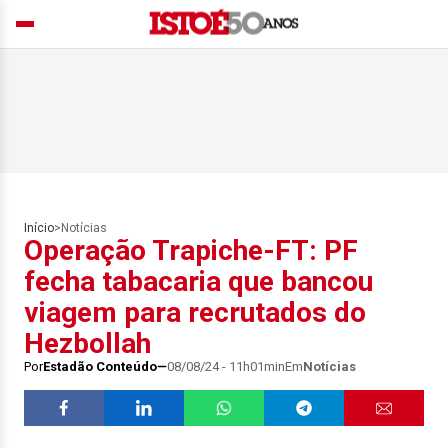
Início
>
Notícias
Operação Trapiche-FT: PF
fecha tabacaria que bancou
viagem para recrutados do
Hezbollah
Por
Estadão Conteúdo
08/08/24 - 11h01min
Em
Notícias