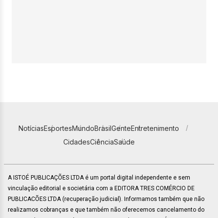
Notícias
Esportes
Mundo
Brasil
Gente
Entretenimento
Cidades
Ciência
Saúde
A ISTOÉ PUBLICAÇÕES LTDA é um portal digital independente e sem
vinculação editorial e societária com a EDITORA TRES COMÉRCIO DE
PUBLICACÕES LTDA (recuperação judicial). Informamos também que não
realizamos cobranças e que também não oferecemos cancelamento do