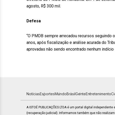
agosto, R$ 300 mil.
Defesa
“O PMDB sempre arrecadou recursos seguindo os
anos, após fiscalização e análise acurada do Tri
aprovadas não sendo encontrado nenhum indício d
Notícias
Esportes
Mundo
Brasil
Gente
Entretenimento
C
A ISTOÉ PUBLICAÇÕES LTDA é um portal digital independente
(recuperação judicial). Informamos também que não realiza