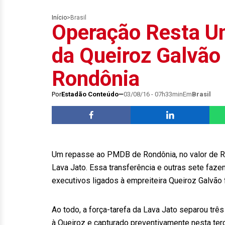
Início
>
Brasil
Operação Resta Um
da Queiroz Galvã
Rondônia
Por
Estadão Conteúdo
03/08/16 - 07h33min
Em
Brasil
Um repasse ao PMDB de Rondônia, no valor de R$
Lava Jato. Essa transferência e outras sete fa
executivos ligados à empreiteira Queiroz Galvão f
Ao todo, a força-tarefa da Lava Jato separou três
à Queiroz e capturado preventivamente nesta terç