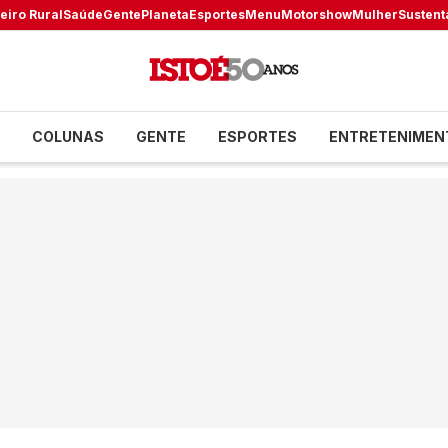
eiro Rural
Saúde
Gente
Planeta
Esportes
Menu
Motorshow
Mulher
Sustent
COLUNAS
GENTE
ESPORTES
ENTRETENIMEN