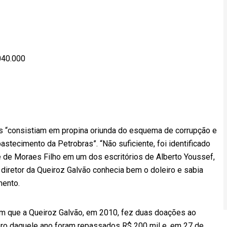
040.000
as “consistiam em propina oriunda do esquema de corrupção e
astecimento da Petrobras”. “Não suficiente, foi identificado
 de Moraes Filho em um dos escritórios de Alberto Youssef,
diretor da Queiroz Galvão conhecia bem o doleiro e sabia
mento.
tam que a Queiroz Galvão, em 2010, fez duas doações ao
ro daquele ano foram repassados R$ 200 mil e, em 27 de