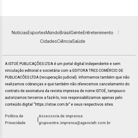
Notícias
Esportes
Mundo
Brasil
Gente
Entretenimento
Cidades
Ciência
Saúde
A ISTOÉ PUBLICAÇÕES LTDA é um portal digital independente e sem
vinculação editorial e societária com a EDITORA TRES COMÉRCIO DE
PUBLICACÕES LTDA (recuperação judicial). Informamos também que não
realizamos cobranças e que também não oferecemos cancelamento do
contrato de assinatura da revista impressa de nome ISTOÉ, tampouco
autorizamos terceiros a fazê-lo, nos responsabilizamos apenas pelo
conteúdo digital “https://istoe.com.br” e seus respectivos sites.
Política de
Assessoria de imprensa:
|
Privacidade
grupoentre.imprensa@agenciafr.com.br