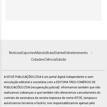
Notícias
Esportes
Mundo
Brasil
Gente
Entretenimento
Cidades
Ciência
Saúde
A ISTOÉ PUBLICAÇÕES LTDA é um portal digital independente e sem
vinculação editorial e societária com a EDITORA TRES COMÉRCIO DE
PUBLICACÕES LTDA (recuperação judicial). Informamos também que não
realizamos cobranças e que também não oferecemos cancelamento do
contrato de assinatura da revista impressa de nome ISTOÉ, tampouco
autorizamos terceiros a fazê-lo, nos responsabilizamos apenas pelo