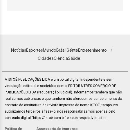
Notícias
Esportes
Mundo
Brasil
Gente
Entretenimento
Cidades
Ciência
Saúde
A ISTOÉ PUBLICAÇÕES LTDA é um portal digital independente e sem
vinculação editorial e societária com a EDITORA TRES COMÉRCIO DE
PUBLICACÕES LTDA (recuperação judicial). Informamos também que não
realizamos cobranças e que também não oferecemos cancelamento do
contrato de assinatura da revista impressa de nome ISTOÉ, tampouco
autorizamos terceiros a fazê-lo, nos responsabilizamos apenas pelo
conteúdo digital “https://istoe.com.br” e seus respectivos sites.
Política de
Assessoria de imprensa: