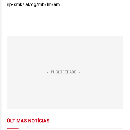
ilp-smk/ial/eg/mb/lm/am