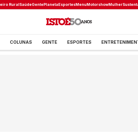
eiro Rural
Saúde
Gente
Planeta
Esportes
Menu
Motorshow
Mulher
Sustent
COLUNAS
GENTE
ESPORTES
ENTRETENIMEN