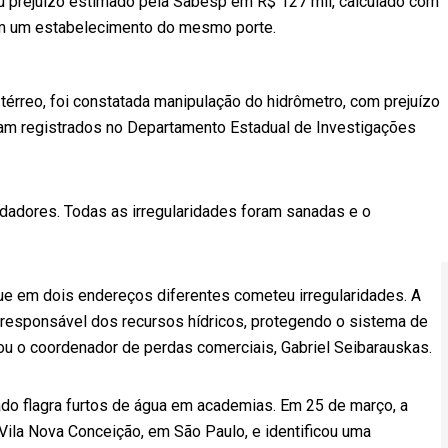
 prejuízo estimado pela Sabesp em R$ 127 mil, calculado com
m um estabelecimento do mesmo porte.
térreo, foi constatada manipulação do hidrômetro, com prejuízo
am registrados no Departamento Estadual de Investigações
dadores. Todas as irregularidades foram sanadas e o
ue em dois endereços diferentes cometeu irregularidades. A
e responsável dos recursos hídricos, protegendo o sistema de
mou o coordenador de perdas comerciais, Gabriel Seibarauskas.
do flagra furtos de água em academias. Em 25 de março, a
Vila Nova Conceição, em São Paulo, e identificou uma