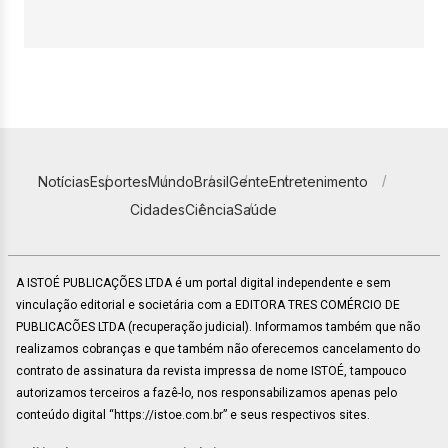
Notícias
Esportes
Mundo
Brasil
Gente
Entretenimento
Cidades
Ciência
Saúde
A ISTOÉ PUBLICAÇÕES LTDA é um portal digital independente e sem
vinculação editorial e societária com a EDITORA TRES COMÉRCIO DE
PUBLICACÕES LTDA (recuperação judicial). Informamos também que não
realizamos cobranças e que também não oferecemos cancelamento do
contrato de assinatura da revista impressa de nome ISTOÉ, tampouco
autorizamos terceiros a fazê-lo, nos responsabilizamos apenas pelo
conteúdo digital “https://istoe.com.br” e seus respectivos sites.