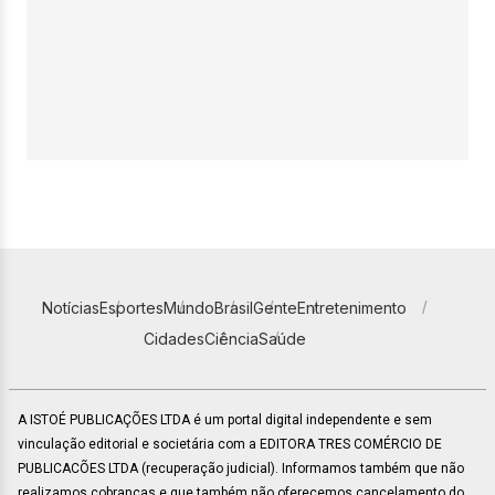
Notícias
Esportes
Mundo
Brasil
Gente
Entretenimento
Cidades
Ciência
Saúde
A ISTOÉ PUBLICAÇÕES LTDA é um portal digital independente e sem
vinculação editorial e societária com a EDITORA TRES COMÉRCIO DE
PUBLICACÕES LTDA (recuperação judicial). Informamos também que não
realizamos cobranças e que também não oferecemos cancelamento do