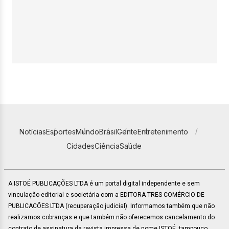
Notícias
Esportes
Mundo
Brasil
Gente
Entretenimento
Cidades
Ciência
Saúde
A ISTOÉ PUBLICAÇÕES LTDA é um portal digital independente e sem
vinculação editorial e societária com a EDITORA TRES COMÉRCIO DE
PUBLICACÕES LTDA (recuperação judicial). Informamos também que não
realizamos cobranças e que também não oferecemos cancelamento do
contrato de assinatura da revista impressa de nome ISTOÉ, tampouco