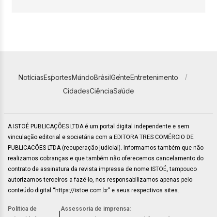
Notícias
Esportes
Mundo
Brasil
Gente
Entretenimento
Cidades
Ciência
Saúde
A ISTOÉ PUBLICAÇÕES LTDA é um portal digital independente e sem
vinculação editorial e societária com a EDITORA TRES COMÉRCIO DE
PUBLICACÕES LTDA (recuperação judicial). Informamos também que não
realizamos cobranças e que também não oferecemos cancelamento do
contrato de assinatura da revista impressa de nome ISTOÉ, tampouco
autorizamos terceiros a fazê-lo, nos responsabilizamos apenas pelo
conteúdo digital “https://istoe.com.br” e seus respectivos sites.
Política de
Assessoria de imprensa:
|