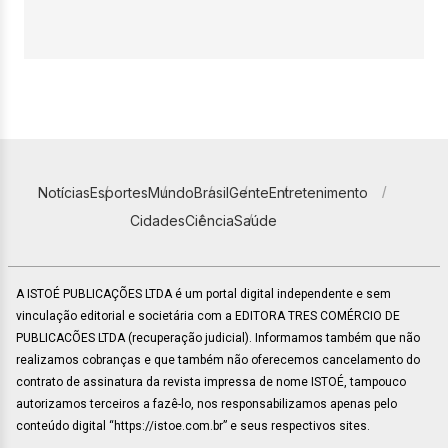
Notícias
Esportes
Mundo
Brasil
Gente
Entretenimento
Cidades
Ciência
Saúde
A ISTOÉ PUBLICAÇÕES LTDA é um portal digital independente e sem
vinculação editorial e societária com a EDITORA TRES COMÉRCIO DE
PUBLICACÕES LTDA (recuperação judicial). Informamos também que não
realizamos cobranças e que também não oferecemos cancelamento do
contrato de assinatura da revista impressa de nome ISTOÉ, tampouco
autorizamos terceiros a fazê-lo, nos responsabilizamos apenas pelo
conteúdo digital “https://istoe.com.br” e seus respectivos sites.