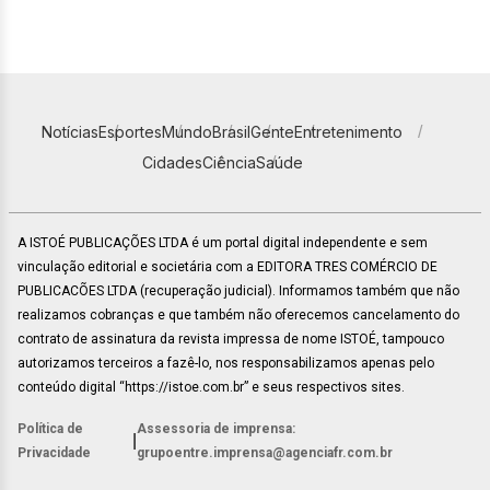
Notícias
Esportes
Mundo
Brasil
Gente
Entretenimento
Cidades
Ciência
Saúde
A ISTOÉ PUBLICAÇÕES LTDA é um portal digital independente e sem
vinculação editorial e societária com a EDITORA TRES COMÉRCIO DE
PUBLICACÕES LTDA (recuperação judicial). Informamos também que não
realizamos cobranças e que também não oferecemos cancelamento do
contrato de assinatura da revista impressa de nome ISTOÉ, tampouco
autorizamos terceiros a fazê-lo, nos responsabilizamos apenas pelo
conteúdo digital “https://istoe.com.br” e seus respectivos sites.
Política de
Assessoria de imprensa:
|
Privacidade
grupoentre.imprensa@agenciafr.com.br