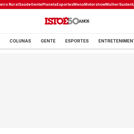
eiro Rural
Saúde
Gente
Planeta
Esportes
Menu
Motorshow
Mulher
Sustent
COLUNAS
GENTE
ESPORTES
ENTRETENIMEN